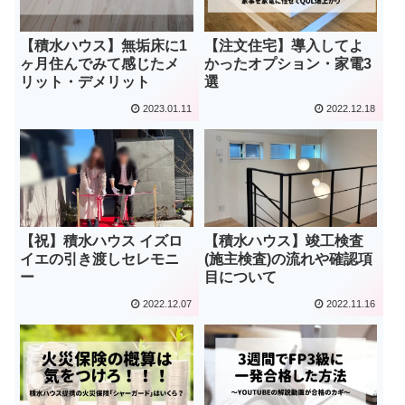
【積水ハウス】無垢床に1
【注文住宅】導入してよ
ヶ月住んでみて感じたメ
かったオプション・家電3
リット・デメリット
選
2023.01.11
2022.12.18
【祝】積水ハウス イズロ
【積水ハウス】竣工検査
イエの引き渡しセレモニ
(施主検査)の流れや確認項
ー
目について
2022.12.07
2022.11.16