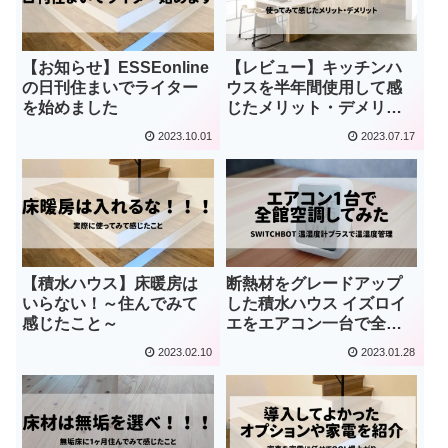
【お知らせ】ESSEonline
【レビュー】キッチンハ
の日刊住まいでライター
ウスを半年間使用して感
を始めました
じたメリット・デメリッ
ト【積水ハウス】
2023.10.01
2023.07.17
【積水ハウス】床暖房は
断熱材をグレードアップ
いらない！～住んでみて
した積水ハウス イズロイ
感じたこと～
エをエアコン一台で全館
空調してみた【SwitchBot
2023.02.10
2023.01.28
温湿度計使用】