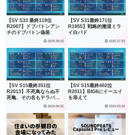
【SV S33 最終119位
【SV S31最終171位
R2007】ドブバトンアン
R1955】戦略的撤退ミラ
チのドブバトン偽装
イ白バド
2025.09.02
2025.07.03
【SV S15最終351位
【SV S15最終402位
R2013】不死鳥ならぬ不
R2011】BIG6にイーユイ
死亀、その名もテラパゴ
を添えて
ス
2024.06.01
2024.03.02