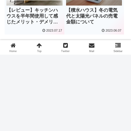
【レビュー】キッチンハ
【積水ハウス】冬の電気
ウスを半年間使用して感
代と太陽光パネルの売電
じたメリット・デメリッ
金額について
ト【積水ハウス】
2023.07.17
2023.06.07
Home
Top
Twitter
Mail
Sidebar
スポンサーリンク