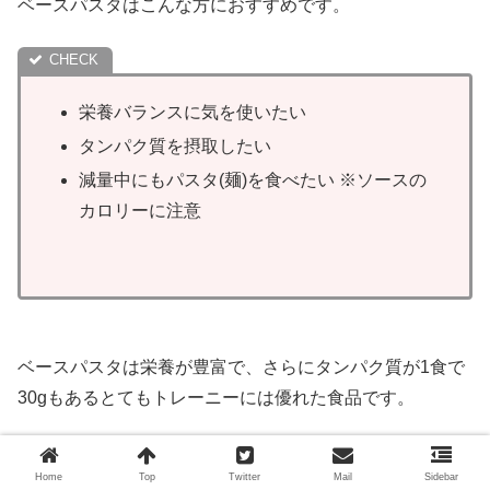
ベースパスタはこんな方におすすめです。
栄養バランスに気を使いたい
タンパク質を摂取したい
減量中にもパスタ(麺)を食べたい ※ソースの
カロリーに注意
ベースパスタは栄養が豊富で、さらにタンパク質が1食で
30gもあるとてもトレーニーには優れた食品です。
Home
Top
Twitter
Mail
Sidebar
私も筋トレを始めてから栄養管理に気を使うようになり、