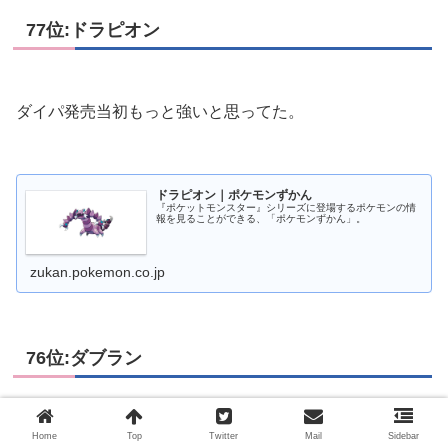
77位:ドラピオン
ダイパ発売当初もっと強いと思ってた。
ドラピオン｜ポケモンずかん
『ポケットモンスター』シリーズに登場するポケモンの情
報を見ることができる、「ポケモンずかん」。
zukan.pokemon.co.jp
76位:ダブラン
Home
Top
Twitter
Mail
Sidebar
ユニラン、ダブラン、ランクルスのパーティーで戦ったこ