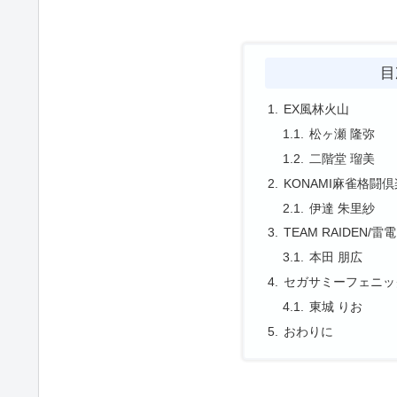
目
EX風林火山
松ヶ瀬 隆弥
二階堂 瑠美
KONAMI麻雀格闘
伊達 朱里紗
TEAM RAIDEN/雷電
本田 朋広
セガサミーフェニッ
東城 りお
おわりに