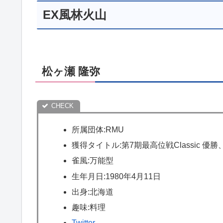
EX風林火山
松ヶ瀬 隆弥
所属団体:RMU
獲得タイトル:第7期最高位戦Classic 優
雀風:万能型
生年月日:1980年4月11日
出身:北海道
趣味:料理
Twitte
r