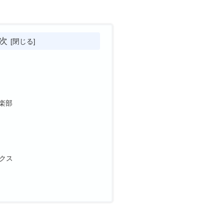
次
倶楽部
クス