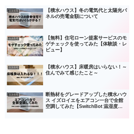
【積水ハウス】冬の電気代と太陽光パ
注文住宅
ネルの売電金額について
【無料】住宅ローン提案サービスのモ
注文住宅
ゲチェックを使ってみた【体験談・レ
ビュー】
【積水ハウス】床暖房はいらない！～
注文住宅
住んでみて感じたこと～
断熱材をグレードアップした積水ハウ
注文住宅
ス イズロイエをエアコン一台で全館
空調してみた【SwitchBot 温湿度計
使用】