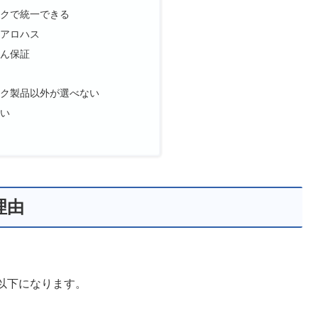
ックで統一できる
エアロハス
しん保証
ック製品以外が選べない
高い
理由
以下になります。