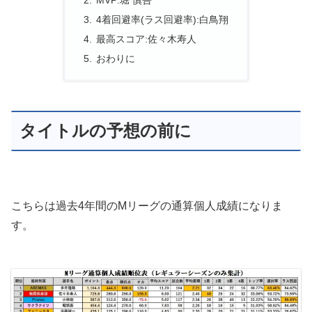
MVP:堀 慎吾
4着回避率(ラス回避率):白鳥翔
最高スコア:佐々木寿人
おわりに
タイトルの予想の前に
こちらは過去4年間のMリーグの通算個人成績になりま
す。